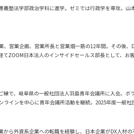
應義塾法学部政治学科に進学。ゼミでは行政学を専攻。山
、営業企画、営業所長と営業畑一筋の12年間。その後、D
経てZOOM日本法人のインサイドセールス部長として、お客
ご縁で、岐阜県の一般社団法人羽島青年会議所に入会。ボ
ンラインを中心に青年会議所活動を継続。2025年度一般
業から外資系企業への転職を経験し、日本企業がDX人材の