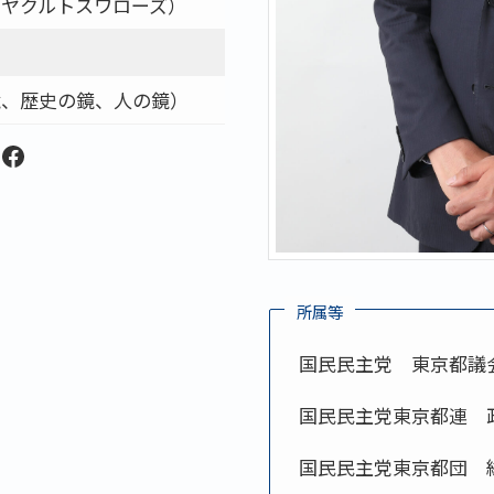
ヤクルトスワローズ）
鏡、歴史の鏡、人の鏡）
am
be
edIn
hreads
Facebook
所属等
国民民主党 東京都議
国民民主党東京都連 
国民民主党東京都団 