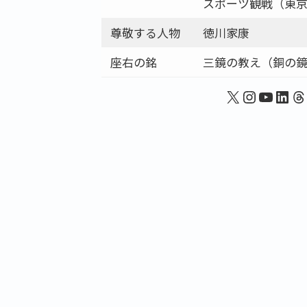
スポーツ観戦（東京
尊敬する人物
徳川家康
座右の銘
三鏡の教え（銅の
X
Instagr
YouTu
Link
T