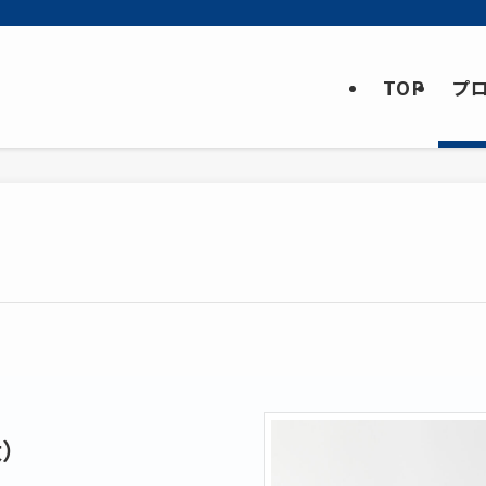
TOP
プ
太）