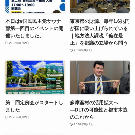
本日は#国民民主党サウナ
東京都の財源、毎年1.6兆円
部第一回目のイベントの開
が国に吸い上げられている
催いたしました。
｜地方法人課税「偏在是
正」を都議の立場から問う
2026年8月2日
2026年8月2日
第二回定例会がスタートし
多摩産材の活用拡大へ
ました
―DLTの可能性と都市木造
のこれから
2026年8月2日
2026年8月2日