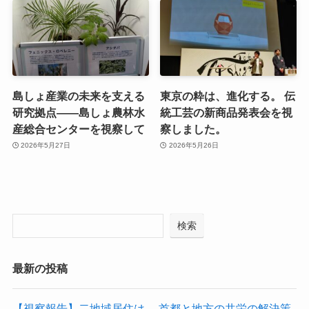
島しょ産業の未来を支える
東京の粋は、進化する。 伝
研究拠点――島しょ農林水
統工芸の新商品発表会を視
産総合センターを視察して
察しました。
2026年5月27日
2026年5月26日
検索
最新の投稿
【視察報告】二地域居住は、 首都と地方の共栄の解決策