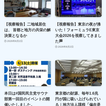
【視察報告】二地域居住
【視察報告】東京の夜が沸
は、 首都と地方の共栄の解
いた！フォーミュラE東京
決策となるか
大会2026を視察してきまし
た🏁
2026年8月2日
2026年8月2日
本日は#国民民主党サウナ
東京都の財源、毎年1.6兆
部第一回目のイベントの開
円が国に吸い上げられてい
催いたしました。
る｜地方法人課税「偏在是